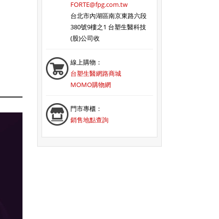
FORTE@fpg.com.tw
台北市內湖區南京東路六段
380號9樓之1 台塑生醫科技
(股)公司收
線上購物：
台塑生醫網路商城
MOMO購物網
門市專櫃：
銷售地點查詢