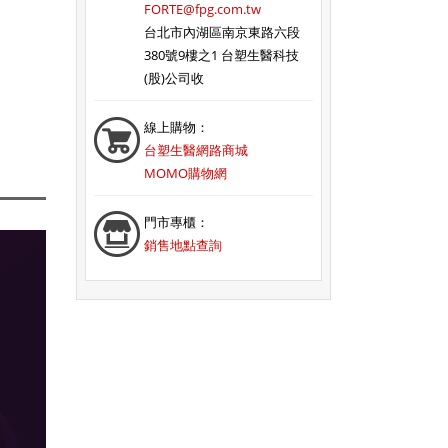
FORTE@fpg.com.tw
台北市內湖區南京東路六段
380號9樓之1 台塑生醫科技
(股)公司收
線上購物：
台塑生醫網路商城
MOMO購物網
門市專櫃：
銷售地點查詢